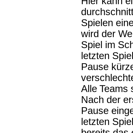
Hier kann e
durchschnit
Spielen ein
wird der We
Spiel im Sc
letzten Spie
Pause kürze
verschlecht
Alle Teams s
Nach der er
Pause einge
letzten Spi
bereits das