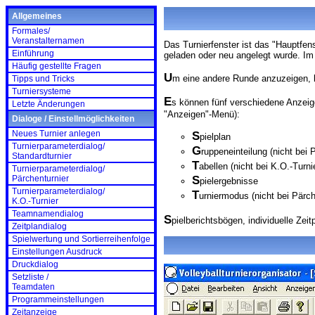
Allgemeines
Formales/
Veranstalternamen
Das Turnierfenster ist das "Hauptfe
Einführung
geladen oder neu angelegt wurde. Im 
Häufig gestellte Fragen
U
m eine andere Runde anzuzeigen, 
Tipps und Tricks
Turniersysteme
E
s können fünf verschiedene Anzeige
Letzte Änderungen
"Anzeigen"-Menü):
Dialoge / Einstellmöglichkeiten
Neues Turnier anlegen
S
pielplan
Turnierparameterdialog/
G
ruppeneinteilung (nicht bei
Standardturnier
T
abellen (nicht bei K.O.-Turni
Turnierparameterdialog/
S
Pärchenturnier
pielergebnisse
Turnierparameterdialog/
T
urniermodus (nicht bei Pärc
K.O.-Turnier
Teamnamendialog
S
pielberichtsbögen, individuelle Z
Zeitplandialog
Spielwertung und Sortierreihenfolge
Einstellungen Ausdruck
Druckdialog
Setzliste /
Teamdaten
Programmeinstellungen
Zeitanzeige