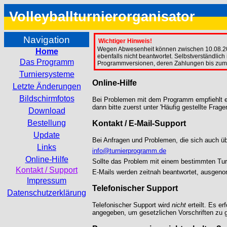
Volleyballturnierorganisator
Navigation
Wichtiger Hinweis!
Wegen Abwesenheit können zwischen 10.08.2026
Home
ebenfalls nicht beantwortet. Selbstverständlich 
Das Programm
Programmversionen, deren Zahlungen bis zum 0
Turniersysteme
Online-Hilfe
Letzte Änderungen
Bildschirmfotos
Bei Problemen mit dem Programm empfiehlt es
dann bitte zuerst unter 'Häufig gestellte Frag
Download
Bestellung
Kontakt / E-Mail-Support
Update
Bei Anfragen und Problemen, die sich auch übe
Links
info@turnierprogramm.de
Online-Hilfe
Sollte das Problem mit einem bestimmten Turnie
Kontakt / Support
E-Mails werden zeitnah beantwortet, ausgen
Impressum
Telefonischer Support
Datenschutzerklärung
Telefonischer Support wird
nicht
erteilt. Es er
angegeben, um gesetzlichen Vorschriften zu 